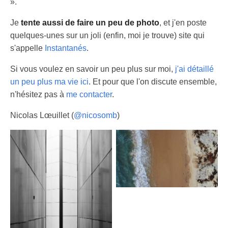
».
Je
tente aussi de faire un peu de photo
, et j'en poste
quelques-unes sur un joli (enfin, moi je trouve) site qui
s'appelle
Instantanés
.
Si vous voulez en savoir un peu plus sur moi,
j'ai détaillé
un peu plus ma vie ici
. Et pour que l'on discute ensemble,
n'hésitez pas à
me contacter
.
Nicolas Lœuillet (
@nicosomb
)