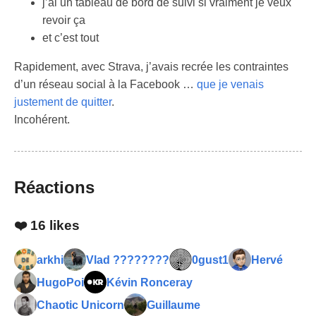
j’ai un tableau de bord de suivi si vraiment je veux
revoir ça
et c’est tout
Rapidement, avec Strava, j’avais recrée les contraintes
d’un réseau social à la Facebook …
que je venais
justement de quitter
.
Incohérent.
Réactions
❤️
16 likes
arkhi
Vlad ????????
0gust1
Hervé
HugoPoi
Kévin Ronceray
Chaotic Unicorn
Guillaume