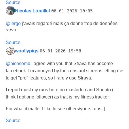
Source
Nicolas Lœuillet
06-01-2026 10:05
@
iergo
j’avais regardé mais ça donne trop de données
????
Source
woollypigs
06-01-2026 19:58
@
nicosomb
I agree with you that Strava has become
farcebook. I'm annoyed by the constant screens telling me
to get "pro" features, so I rarely use Strava.
I report most my runs here on mastodon and Suunto (I
think I got one follower) as that is my fitness tracker.
For what it matter I like to see others/yours runs ;)
Source