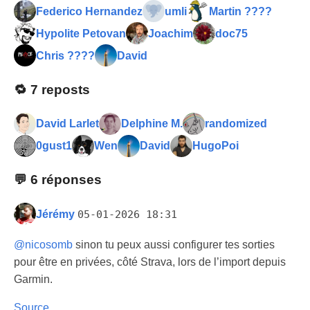
Federico Hernandez
umli
Martin ????
Hypolite Petovan
Joachim
doc75
Chris ????
David
🔁
7 reposts
David Larlet
Delphine M.
randomized
0gust1
Wen
David
HugoPoi
💬
6 réponses
Jérémy
05-01-2026 18:31
@
nicosomb
sinon tu peux aussi configurer tes sorties
pour être en privées, côté Strava, lors de l’import depuis
Garmin.
Source