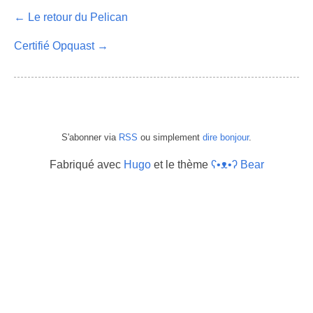
← Le retour du Pelican
Certifié Opquast →
S'abonner via
RSS
ou simplement
dire bonjour
.
Fabriqué avec
Hugo
et le thème
ʕ•ᴥ•ʔ Bear