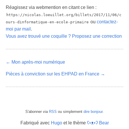
Réagissez via webmention en citant ce lien :
https://nicolas.loeuillet.org/billets/2017/11/06/c
ou
contactez-
ours-dinformatique-en-ecole-primaire
moi par mail
.
Vous avez trouvé une coquille ? Proposez une correction
← Mon après-moi numérique
Pièces à conviction sur les EHPAD en France →
S'abonner via
RSS
ou simplement
dire bonjour
.
Fabriqué avec
Hugo
et le thème
ʕ•ᴥ•ʔ Bear